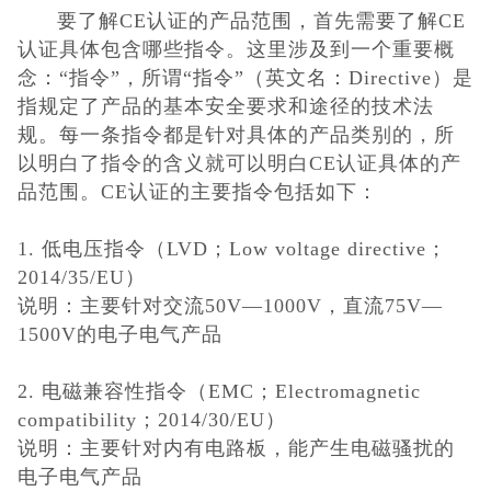
低压电器3C认
要了解
CE认证的产品范围，首先需要了解CE
认证具体包含哪些指令。这里涉及到
一个重要概
证
ISO体系认证
念：“指令”，所谓“指令”（英文名：Directive）是
指规定了产品的基
本安全要求和途径的技术法
美国认证
规。每一条指令都是针对具体的产品类别的，所
以明白了
指令的含义就可以明白CE认证具体的产
CCC认证
品范围。CE认证的主要指令包括如下
：
澳洲SAA认证
1. 低电压指令（LVD；Low voltage directive；
2014/35/EU）
澳洲C-TICK
说明：主要针对交流
50V—1000V，直流75V—
1500V的电子电气产品
认证
其它认证
2. 电磁兼容性指令（EMC；Electromagnetic
收起菜单
compatibility；2014/30/EU）
说明：
主要针对内有电路板，能产生电磁骚扰的
电子电气产品
©Danotest.Com