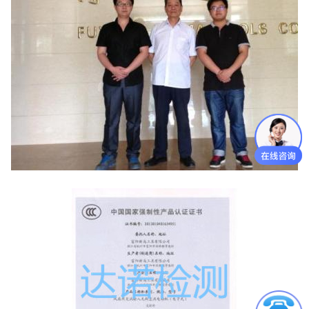
低压电器3C认
证
ISO体系认证
美国认证
CCC认证
澳洲SAA认证
澳洲C-TICK
认证
其它认证
收起菜单
©Danotest.Com