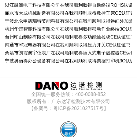
低压电器3C认
浙江融洲电子科技有限公司在我司顺利取得自助终端ROHS认证
丽水市大成机械制造有限公司在我司顺利取得数控车床CE认证证
证
ISO体系认证
宁波北仑申德瑞特节能科技有限公司在我司顺利取得远红外加热器
杭州华罡智能科技有限公司在我司顺利取得移动作业终端3C认证
美国认证
台州印山制刷有限公司在我司顺利取得多功能抽拉梯CE认证证书
南通市华冠电器有限公司在我司顺利取得压力开关CE认证证书
CCC认证
余姚市朗霞澳宇仪表厂在我司顺利取得插入式电子温控器CE认证
宁波奥丽得办公设备有限公司在我司顺利取得票据打印机3C认证
澳洲SAA认证
澳洲C-TICK
全国统一服务热线：400-0088-852
认证
其它认证
版权所有：广东达诺检测技术有限公司
【备案号：粤ICP备2021027517号】
收起菜单
导航
©Danotest.Com