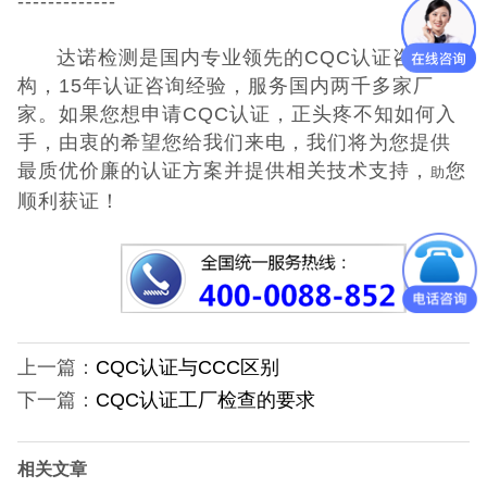
-------------
低压电器3C认
达诺检测是国内专业领先的CQC认证咨询机
证
ISO体系认证
构，15年认证咨询经验，服务国内两千多家厂
家。如果您想申请CQC认证，正头疼不知如何入
美国认证
手，由衷的希望您给我们来电，我们将为您提供
最质优价廉的认证方案并提供相关技术支持，
您
助
CCC认证
顺利获证！
澳洲SAA认证
澳洲C-TICK
认证
其它认证
上一篇：
CQC认证与CCC区别
下一篇：
CQC认证工厂检查的要求
收起菜单
相关文章
©Danotest.Com