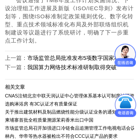
会议通报了TMB年度工作计划实施情况、下
设治理组工作进展及新版《ISO/IEC导则》发布计
CQC认证
划等，围绕ISO标准制定政策规则优化、数字化转
型、重点技术领域标准化布局及外部联络组织机
中国能效标识
制建设等议题进行了系统研讨，明确了下一步重
点工作计划。
中国节能认证
上一篇：
市场监管总局批准发布5项数字国家标准
CE认证
下一篇：
我国算力网络技术标准研制取得突破
欧盟认证
相关文章
ROHS认证
CNAS注销北京中联天润认证中心管理体系基本认可制度认可资格
选购淋浴房 有3C认证才有质量保证
日本PSE认证
关于推出建筑材料及制品燃烧性能分级认证业务的通知
柬埔寨首批全程质量溯源茉莉香米出口中国
ECE认证
市场监管总局召开加强进口冷链食品追溯管理工作电视电话会议
林内、华帝等热水器被检出不符合CCC认证产品的要求