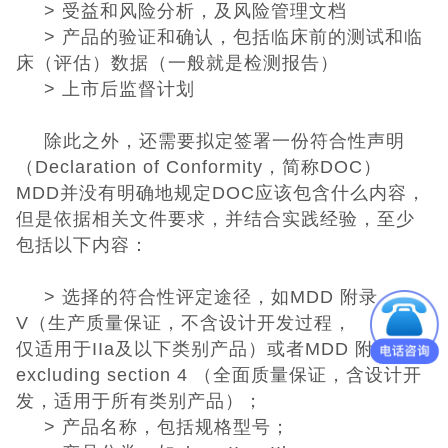
>
受益和风险分析，及风险管理文档
>
产品的验证和确认，包括临床前的测试和临
床（评估）数据（一般就是检测报告）
>
上市后监督计划
除此之外，还需要拟定
签署一份符合性声明
（
Declaration of Conformity
，简称
DOC
）
MDD
并没有明确地规定
DOC
应该包含什么内容，
但是依据相关文件要求，并结合实践经验，至少
包括以下内容：
>
选择的符合性评定途径，如
MDD
附录
V
（生产质量保证，不含设计开发过程，
仅适用于
IIa
及以下类别产品）或者
MDD
附录
II
excluding section 4
（全面质量保证，含设计开
发，适用于所有类别产品）；
>
产品名称，包括规格型号；