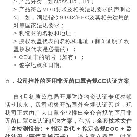
>
产品分类，如
class IIa
，
IIb
；
>
产品符合
MDD
要求及相关法规要求的声明语
句，如，满足指令
93/42/EEC
及其相关适用的
对等国家法规要求；
>
制造商的名称和地址；
>
授权欧盟代表的名称和地址
（侧面证明了欧
盟授权代表是必需的）
；
> CE
证书的编号（如有）；
>
签字地点和日期。
五．
我司推荐的医用非无菌口罩合规
CE
认证方案
自
4
月初质监总局开展防疫物资认证专项整顿
活动以来，我司积极开拓国外合规认证渠道，现
我司正式向广大口罩企业推出全套合规的医用非
无菌口罩
CE
认证解决方案，包括：
全套技术文件
（含检测报告）
+
指定欧代
+
拟定合规
DOC +
欧
代注册（医疗器械证书）
。该方案在费用、时间