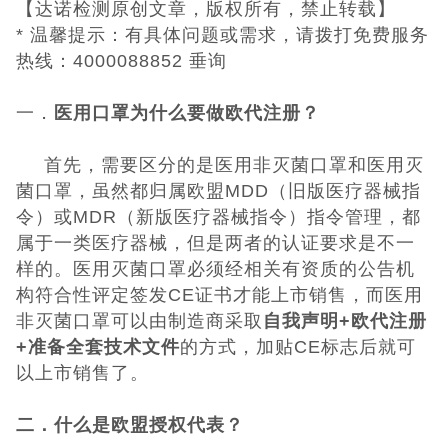
【达诺检测原创文章，版权所有，禁止转载】
* 温馨提示：有具体问题或需求，请拨打免费服务
CQC认证
热线：4000088852 垂询
中国能效标识
一．
医用口罩
为什么要做欧代注册？
中国节能认证
首先，需要区分的是医用非灭菌口罩和医用灭
菌口罩，虽然都归属欧盟
MDD
（旧版医疗器械指
CE认证
令）或
MDR
（新版医疗器械指令）指令管理，都
属于一类医疗器械，但是两者的认证要求是不一
欧盟认证
样的。医用灭菌口罩必须经相关有资质的公告机
构符合性评定签发
CE
证书才能上市销售，而医用
ROHS认证
非灭菌口罩可以由制造商采取
自我声明
+
欧代注册
+
准备全套技术文件
的方式，加贴
CE
标志后就可
日本PSE认证
以上市销售了。
ECE认证
二．
什么是欧盟授权代表？