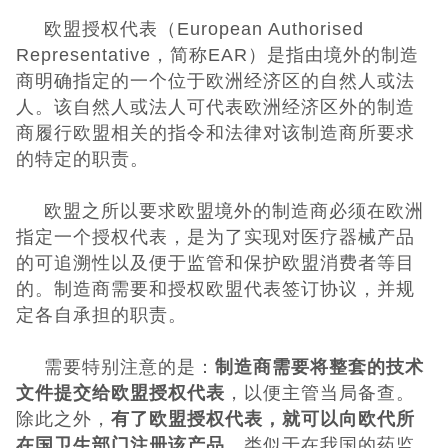
低压电器3C认
欧盟授权代表
（
European Authorised
Representative
，简称
EAR
）
是指由境外的制造
证
ISO体系认证
商明确指定的一个位于欧洲经济区的自然人或法
人。该自然人或法人可代表欧洲经济区外的制造
美国认证
商履行欧盟相关的指令和法律对该制造商所要求
的特定的职责。
CCC认证
欧盟之所以要求欧盟境外的制造商必须在欧洲
澳洲SAA认证
指定一个授权代表，是为了实现对医疗器械产品
的可追溯性以及便于监管和保护欧盟消费者等目
澳洲C-TICK
的。制造商需要和授权欧盟代表签订协议，并规
定各自承担的职责。
认证
其它认证
需要特别注意的是：
制造商需要将整套的技术
收起菜单
文件提交给欧盟授权代表
，以便主管当局备查。
除此之外，
有了欧盟授权代表，就可以向欧代所
©Danotest.Com
在国卫生部门注册该产品
，类似于在我国的药监