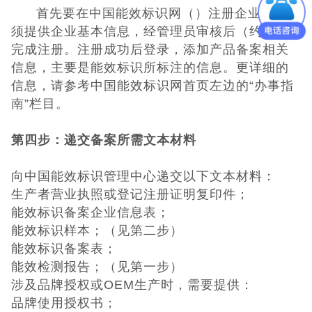
首先要在中国能效标识网（）注册企业用户。
须提供企业基本信息，经管理员审核
后（约3天）
完成注册。注册成功后登录，添加产品备案相关
信息，主要是能效标识所标注的信息。更详细的
信息，请参考中国能效标识网首页左边的“办事指
南”栏目。
第四步：递交备案所需文本材料
向中国能效标识管理中心递交以下文本材料：
生产者营业执照或登记注册证明复印件；
能效标识备案企业信息表；
能效标识样本；（见第二步）
能效标识备案表；
能效检测报告；（见第一步）
涉及品牌授权或OEM生产时，需要提供：
品牌使用授权书；