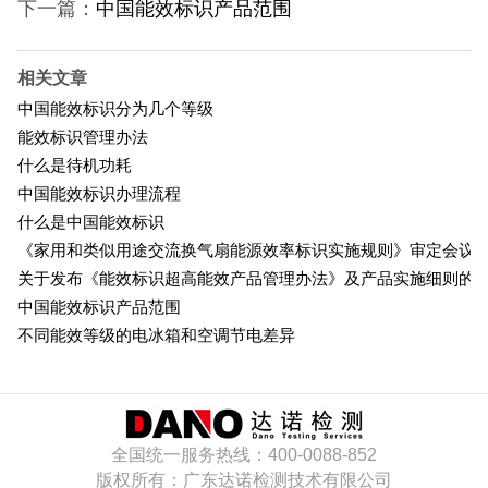
下一篇：
中国能效标识产品范围
相关文章
中国能效标识分为几个等级
能效标识管理办法
什么是待机功耗
中国能效标识办理流程
什么是中国能效标识
《家用和类似用途交流换气扇能源效率标识实施规则》审定会议
关于发布《能效标识超高能效产品管理办法》及产品实施细则的
中国能效标识产品范围
不同能效等级的电冰箱和空调节电差异
全国统一服务热线：400-0088-852
版权所有：广东达诺检测技术有限公司