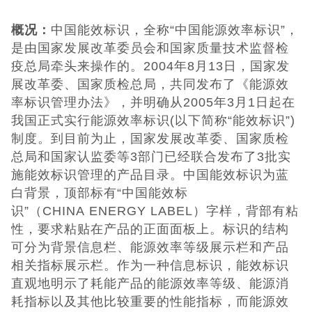
CQC认证
概况：
中国能效标识，全称“中国能源效率标识”，
是由国家发展改革委员会和
国家质量技术监督检
中国能效标识
疫总局牵头来操作的。2004年8月13日，国家发
展改革委、国家质检总局，共同发布了《能源效
中国节能认证
率标识管理办法》，并明确从2005年3月1日起在
我国正式实行能源效率标识(以下简称“能效标识”)
CE认证
制度。到目前为止，国家发展改革委、国家质检
总局和国家认监委等3部门已经联合发布了3批实
欧盟认证
施能效标识管理的产品目录。中国能效标识为蓝
白背景，顶部标有“中国能效标
ROHS认证
识”（CHINA ENERGY LABEL）字样，背部有粘
性，要求粘贴在产品的正面面板上。标识的结构
日本PSE认证
可分为背景信息栏、能源效率等级展示栏和产品
相关指标展示栏。作为一种信息标识，能效标识
ECE认证
直观地明示了耗能产品的能源效率等级、能源消
耗指标以及其他比较重要的性能指标，而能源效