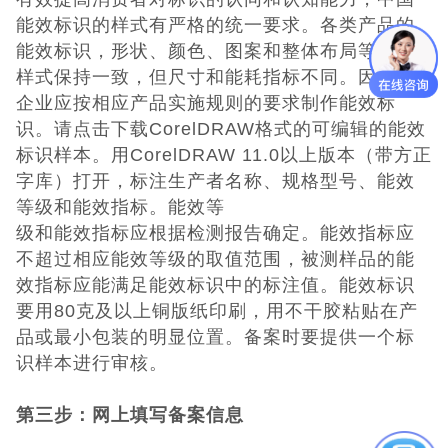
能效标识的样式有严格的统一要求。各类产品的
能效标识，形状、颜色、图案和整体布局等基本
样式保持一致，但尺寸和能耗指标不同。因此，
企业应按相应产品实施规则的要求制作能效标
识。请点击下载CorelDRAW格式的可编辑的能效
标识样本。用CorelDRAW 11.0以上版本（带方正
字库）打开，标注生产者名称、规格型号、能效
等级和能效指标。能效等
级和能效指标应根据检测报告确定。能效指标应
不超过相应能效等级的取值范围，被测样品的能
效指标应能满足能效标识中的标注值。能效标识
要用80克及以上铜版纸印刷，用不干胶粘贴在产
品或最小包装的明显位置。备案时要提供一个标
识样本进行审核。
第三步：网上填写备案信息