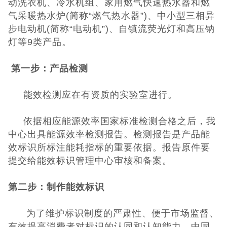
动洗衣机、冷水机组、家用燃气
快速热水器和燃
气采暖热水炉(简称“燃气热水器”)、中小型三相异
步电动机(简称“电动机”)、自镇流荧光灯和高压钠
灯等9类产品。
第一步：产品检测
能效检测应在有资质的实验室进行。
依据相应能源效率国家标准检测合格之后，我
中心出具能源效率检测报告。
检测报告是产品能
效标识所标注能耗指标的重要依据。报告原件要
提交给能效标识管理中心审核和备案。
第二步：制作能效标识
为了维护标识制度的严肃性、便于市场监督、
有效提高消费者对标识的认同
和认知能力，中国