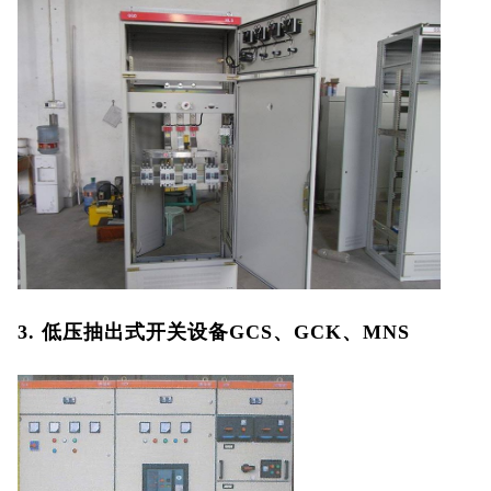
低压电器3C认
证
ISO体系认证
美国认证
CCC认证
澳洲SAA认证
澳洲C-TICK
3. 低压抽出式开关设备GCS、GCK、MNS
认证
其它认证
收起菜单
©Danotest.Com