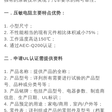
独有的涂装技术实现了汽车要求的高可靠性。
低压电器3C认
一．压敏电阻主要特点优势：
证
ISO体系认证
1. 小型尺寸；
美国认证
2. 不性能相当的现有元件相比体积减小75%；
3. 工作温度高达150℃；
CCC认证
4. 通过AEC-Q200认证；
澳洲SAA认证
二．
申请
UL
认证需提供资料
澳洲C-TICK
1. 产品名称：提供产品的全称；
2. 产品型号：详列所有需要进行试验的产品型
认证
其它认证
号、品种或分类号等；
3. 产品铭牌：包括产品型号、电器参数、制造商
收起菜单
信息、生产日期、UL标识；
4. 产品预定的用途：家电/商用，室内/户外等；
5. 零件表：详列组成产品的零部件及型号（档案
©Danotest.Com