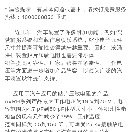
* 温馨提示：有具体问题或需求，请拨打免费服务
CQC认证
热线：4000088852 垂询
中国能效标识
近几年，汽车配置了许多附加功能，例如:驾
驶辅劣系统和车载信息娱乐系统，缩小电子元件
中国节能认证
尺寸并提高可靠性变得越来越重要。因此，浪涌
保护装置贴片压敏电阻也需要缩小体
CE认证
积并提高可靠性。厂家后续将在紧凑性、工作电
压等方面进一步增加产品阵容，以便为广泛的汽
欧盟认证
车装置设计提供支持。
ROHS认证
应用于汽车应用的贴片压敏电阻的产品。
AVRH系列产品最大工作电压为19 V到70 V，电
日本PSE认证
容范围为4.7 pF到50 pF体型尺寸小，体积比性能
相当的现有元件减少了75%，工作温度
ECE认证
范围同样为-55到150 ℃，可承受25 kV接触放电