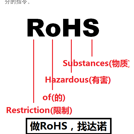
分的指令。
低压电器3C认
证
ISO体系认证
美国认证
CCC认证
澳洲SAA认证
澳洲C-TICK
认证
其它认证
收起菜单
©Danotest.Com