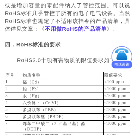
或是增加容量的零配件纳入了管控范围。可以说
RoHS标准几乎管控了所有的电子电气设备。当然
RoHS标准也规定了不适用该指令的产品清单，具
体详见文章：
《
不用做
RoHS的产品清单
》。
四．RoHS标准的要求
RoHS2.0十项有害物质的限值要求如下：
序号
物质名称
限值要求
1
<100 ppm
镉（Cd）
2
<1000 ppm
铅（Pb）
3
<1000 ppm
汞（Hg）
4
<1000 ppm
六价铬：（Cr VI）
5
<1000 ppm
多溴联苯（PBB）
6
<1000 ppm
多溴联苯醚（PBDE）
7
<1000 ppm
邻苯二甲酸二（2-乙基己基）酯
（DEHP）