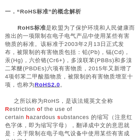
一．“RoHS标准”的概念解析
CQC认证
RoHS标准
是欧盟为了保护环境和人民健康而
中国能效标识
推出的一项限制在电子电气产品中使用某些有害
物质的标准。该标准于2003年2月13日正式发
中国节能认证
布，被限制的有害物质包括：铅(Pb)，镉(Cd)，
汞(Hg)，六价铬(Cr6+)，多溴联苯(PBBs)和多溴
CE认证
二苯醚(PBDEs)六项有害物质，2015年又新增了
4项邻苯二甲酸脂物质，被限制的有害物质增至十
欧盟认证
项，也称为
RoHS2.0
。
ROHS认证
之所以称为
RoHS，是该法规英文全称
R
estriction
o
f the use of
日本PSE认证
certain
h
azardous
s
ubstances 的缩写（注意红
色字体，即为缩写字母），翻译成中文的意思就
ECE认证
是：关于限制在电子电气设备中使用某些有害成