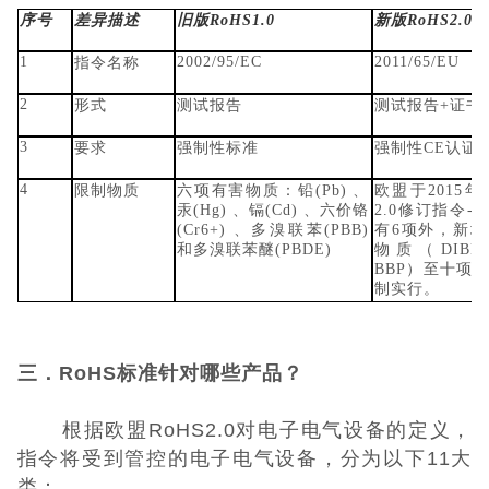
序号
差异描述
旧版RoHS1.0
新版RoHS2.0
1
2002/95/EC
2011/65/EU
指令名称
2
形式
测试报告
测试报告+证书
3
要求
强制性标准
强制性CE认证
4
限制物质
六项有害物质：铅(Pb) 、
欧盟于2015年
汞(Hg) 、镉(Cd) 、六价铬
2.0修订指令- (
(Cr6+) 、多溴联苯(PBB)
有6项外，新增
和多溴联苯醚(PBDE)
物质（DIBP
BBP）至十项。
制实行。
三．RoHS标准针对哪些产品？
根据欧盟RoHS2.0对电子电气设备的定义，
指令将受到管控的电子电气设备，分为以下11大
类：