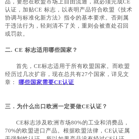
品，要想在欧盟市场上自由流通，就必须完成CE
低压电器3C认
认证，加贴CE 标志，以表明产品符合欧盟《技术
协调与标准化新方法》指令的基本要求。否则属
证
ISO体系认证
于违法行为，轻则清不了关，重则会被查处召回
或罚款。
美国认证
二
.
CE 标志适用哪些国家
？
CCC认证
首先，
CE标志适用于所有欧盟国家。而欧盟
澳洲SAA认证
经历过几次扩容，现在总共有27个国
家，详见文
章
：
哪些国家需要CE认证
澳洲C-TICK
认证
其它认证
三．为什么出口欧洲一定要做
CE认证？
收起菜单
CE标志涉及欧洲市场80%的工业和消费品，
70%的欧盟进口产品。根据欧盟法
律，CE认证属
©Danotest.Com
于强制性认证，所以如果产品没有经过CE认证，