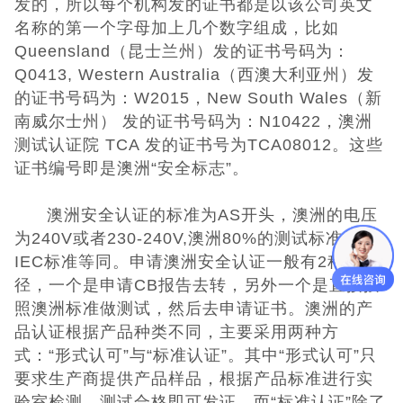
发的，所以每个机构发的证书都是以该公司英文
低压电器3C认
名称的第一个字母加上几个数字组成，比如
Queensland（昆士兰州）发的证书号码为：
证
ISO体系认证
Q0413, Western Australia（西澳大利亚州）发
的证书号码为：W2015，New South Wales（新
美国认证
南威尔士州） 发的证书号码为：N10422，澳洲
测试认证院 TCA 发的证书号为TCA08012。这些
CCC认证
证书编号即是澳洲“安全标志”。
澳洲SAA认证
澳洲安全认证的标准为AS开头，澳洲的电压
为240V或者230-240V,澳洲80%的测试标准与
澳洲C-TICK
IEC标准等同。申请澳洲安全认证一般有2种途
径，一个是申请CB报告去转，另外一个是直接按
认证
其它认证
照澳洲标准做测试，然后去申请证书。澳洲的产
品认证根据产品种类不同，主要采用两种方
收起菜单
式：“形式认可”与“标准认证”。其中“形式认可”只
要求生产商提供产品样品，根据产品标准进行实
©Danotest.Com
验室检测，测试合格即可发证。而“标准认证”除了